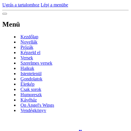
Ugrás a tartalomhoz
Lépj a menübe
Menü
Kezdőlap
Novellák
Prózák
Képzeld el
Versek
Szerelmes versek
Haikuk
Istentelenül
Gondolatok
Életkép
Csak sorok
Humoreszk
Kávéház
On Angel's Wings
Vendégkönyv