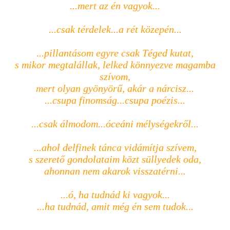
...mert az én vagyok...
...csak térdelek...a rét közepén...
...pillantásom egyre csak Téged kutat,
s mikor megtalállak, lelked könnyezve magamba
szívom,
mert olyan gyönyörű, akár a nárcisz...
...csupa finomság...csupa poézis...
...csak álmodom...óceáni mélységekről...
...ahol delfinek tánca vidámítja szívem,
s szerető gondolataim közt süllyedek oda,
ahonnan nem akarok visszatérni...
...ó, ha tudnád ki vagyok...
...ha tudnád, amit még én sem tudok...