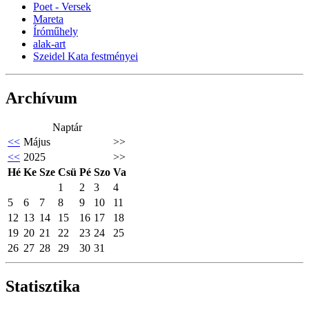
Poet - Versek
Mareta
Íróműhely
alak-art
Szeidel Kata festményei
Archívum
Naptár
<<
Május
>>
<<
2025
>>
Hé
Ke
Sze
Csü
Pé
Szo
Va
1
2
3
4
5
6
7
8
9
10
11
12
13
14
15
16
17
18
19
20
21
22
23
24
25
26
27
28
29
30
31
Statisztika