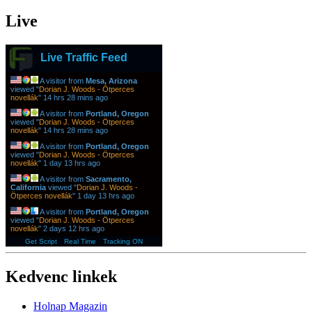
Live
Live Traffic Feed
A visitor from
Mesa, Arizona
viewed "
Dorian J. Woods - Ötperces
novellák
"
14 hrs 28 mins ago
A visitor from
Portland, Oregon
viewed "
Dorian J. Woods - Ötperces
novellák
"
14 hrs 28 mins ago
A visitor from
Portland, Oregon
viewed "
Dorian J. Woods - Ötperces
novellák
"
1 day 13 hrs ago
A visitor from
Sacramento,
California
viewed "
Dorian J. Woods -
Ötperces novellák
"
1 day 13 hrs ago
A visitor from
Portland, Oregon
viewed "
Dorian J. Woods - Ötperces
novellák
"
2 days 12 hrs ago
Get Script
Real Time
Tracking ON
Kedvenc linkek
Holnap Magazin