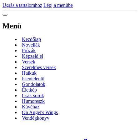
Ugrás a tartalomhoz
Lépj a menübe
Menü
Kezdőlap
Novellák
Prózák
Képzeld el
Versek
Szerelmes versek
Haikuk
Istentelenül
Gondolatok
Életkép
Csak sorok
Humoreszk
Kávéház
On Angel's Wings
Vendégkönyv