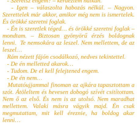
- Szeretsz engem? – kérdeztem halkan.
- Igen – válaszolta habozás nélkül. – Nagyon.
Szerettelek már akkor, amikor még nem is ismertelek.
És örökké szeretni foglak.
- Én is szeretlek téged… és örökké szeretni foglak –
mondtam. – Biztosan gyönyörű érzés boldognak
lenni. Te nemsokára az leszel. Nem mellettem, de az
leszel…
Rám nézett fájón csodálkozó, nedves tekintettel.
- De én melletted akarok…
- Tudom. De el kell felejtened engem.
- De én nem…
Mutatóujjammal finoman az ajkára tapasztottam a
szót. Átöleltem és hevesen dobogó szívét csitítottam.
Nem ő az első. És nem is az utolsó. Nem maradhat
mellettem. Valaki másra vágyik majd. Én csak
megmutattam, mit kell éreznie, ha boldog akar
lenni…