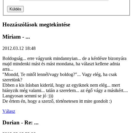
Hozzászólások megtekintése
Miriam
- ...
2012.03.12 18:48
Boldogság... erre vágyunk mindannyian... de a kérdésre bizonyára
majd mindenki mást és mást mondana, ha választ kellene adnia
arra...
"Mondd, Te mitől lennél/vagy boldog?"... Vagy elég, ha csak
szeretünk?
Ebben a kis írásban kiderül, hogy az egyiknek nem elég... mert
hiányzik még valami... talán a szerelem... az égő vágy a másikért....
Langyosan semmi se jó :)))
De értem én, hogy a szerző, történetesen itt mire gondolt :)
Válasz
Dorian
- Re: ...