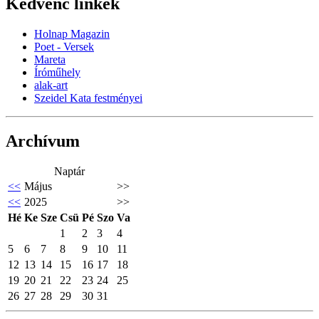
Kedvenc linkek
Holnap Magazin
Poet - Versek
Mareta
Íróműhely
alak-art
Szeidel Kata festményei
Archívum
Naptár
<<
Május
>>
<<
2025
>>
Hé
Ke
Sze
Csü
Pé
Szo
Va
1
2
3
4
5
6
7
8
9
10
11
12
13
14
15
16
17
18
19
20
21
22
23
24
25
26
27
28
29
30
31