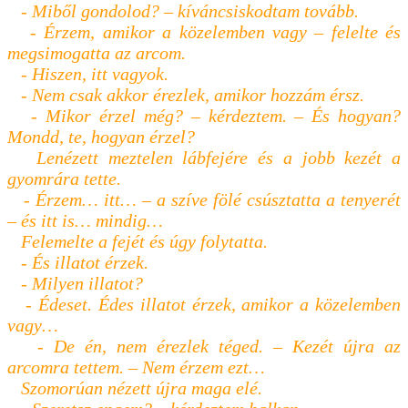
- Miből gondolod? – kíváncsiskodtam tovább.
- Érzem, amikor a közelemben vagy – felelte és
megsimogatta az arcom.
- Hiszen, itt vagyok.
- Nem csak akkor érezlek, amikor hozzám érsz.
- Mikor érzel még? – kérdeztem. – És hogyan?
Mondd, te, hogyan érzel?
Lenézett meztelen lábfejére és a jobb kezét a
gyomrára tette.
- Érzem… itt… – a szíve fölé csúsztatta a tenyerét
– és itt is… mindig…
Felemelte a fejét és úgy folytatta.
- És illatot érzek.
- Milyen illatot?
- Édeset. Édes illatot érzek, amikor a közelemben
vagy…
- De én, nem érezlek téged. – Kezét újra az
arcomra tettem. – Nem érzem ezt…
Szomorúan nézett újra maga elé.