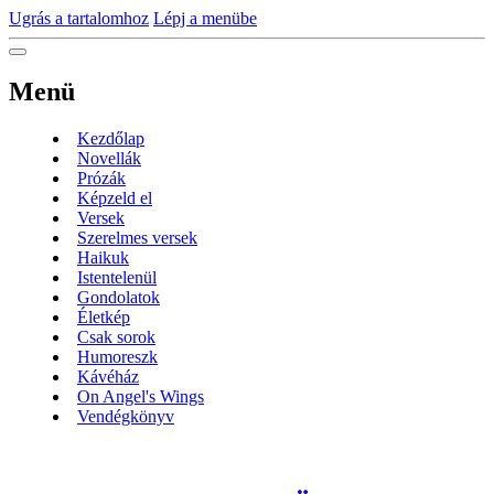
Ugrás a tartalomhoz
Lépj a menübe
Menü
Kezdőlap
Novellák
Prózák
Képzeld el
Versek
Szerelmes versek
Haikuk
Istentelenül
Gondolatok
Életkép
Csak sorok
Humoreszk
Kávéház
On Angel's Wings
Vendégkönyv