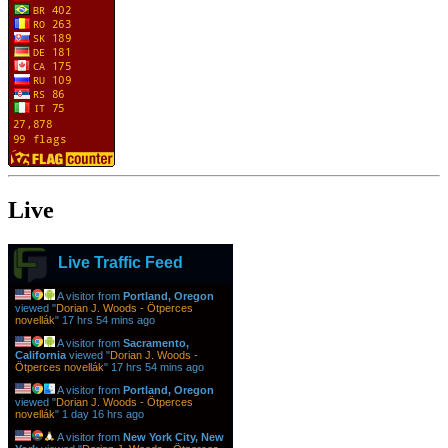
Live
Live Traffic Feed
A visitor from
Portland, Oregon
viewed "
Dorian J. Woods - Ötperces
novellák
"
17 hrs 54 mins ago
A visitor from
Sacramento,
California
viewed "
Dorian J. Woods -
Ötperces novellák
"
17 hrs 54 mins ago
A visitor from
Portland, Oregon
viewed "
Dorian J. Woods - Ötperces
novellák
"
1 day 16 hrs ago
A visitor from
New York City, New