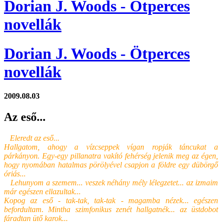
Dorian J. Woods - Ötperces
novellák
Dorian J. Woods - Ötperces
novellák
2009.08.03
Az eső...
Eleredt az eső...
Hallgatom, ahogy a vízcseppek vígan ropják táncukat a
párkányon. Egy-egy pillanatra vakító fehérség jelenik meg az égen,
hogy nyomában hatalmas pörölyével csapjon a földre egy dübörgő
óriás...
Lehunyom a szemem... veszek néhány mély lélegzetet... az izmaim
már egészen ellazultak...
Kopog az eső - tak-tak, tak-tak - magamba nézek... egészen
befordultam. Mintha szimfonikus zenét hallgatnék... az üstdobot
fáradtan ütő karok...