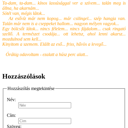
Ta-dam, ta-dam... kínos lassúsággal ver a szívem... talán meg is
állna, ha akarnám...
Sötét van, mégis látok...
Az esővíz már nem kopog... már csilingel... szép hangja van.
Talán már nem is a cseppeket hallom... nagyon mélyen vagyok...
Egy bölcsőt látok... nincs félelem... nincs fájdalom... csak ringató
szellő. A természet csodája... ott lehetsz, ahol lenni akarsz...
mozdulnod sem kell...
Kinyitom a szemem. Elállt az eső... friss, hűvös a levegő...
Órákig odavoltam - ezalatt a húsz perc alatt...
Hozzászólások
Hozzászólás megtekintése
Név:
Cím:
Szöveg: