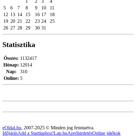
1
2
3
4
5
6
7
8
9
10
11
12
13
14
15
16
17
18
19
20
21
22
23
24
25
26
27
28
29
30
31
Statisztika
Összes:
1132417
Hónap:
12014
Nap:
310
Online:
5
eOldal.hu
, 2007-2025 © Minden jog fenntartva.
Időjárás
Add a Startlaphoz!
Lap.hu
Apróhirdetés
Online játékok