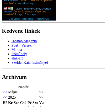
York
viewed "
Dorian J. Woods - Ötperces
novellák
"
2 days 4 hrs ago
A visitor from
Portland, Oregon
viewed "
Dorian J. Woods - Ötperces
novellák
"
2 days 15 hrs ago
Get Script
Real Time
Tracking ON
Kedvenc linkek
Holnap Magazin
Poet - Versek
Mareta
Íróműhely
alak-art
Szeidel Kata festményei
Archívum
Naptár
<<
Május
>>
<<
2025
>>
Hé
Ke
Sze
Csü
Pé
Szo
Va